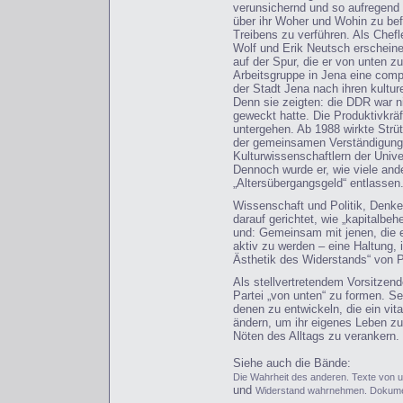
verunsichernd und so aufregend 
über ihr Woher und Wohin zu be
Treibens zu verführen. Als Chefle
Wolf und Erik Neutsch erscheinen
auf der Spur, die er von unten z
Arbeitsgruppe in Jena eine com
der Stadt Jena nach ihren kultur
Denn sie zeigten: die DDR war ni
geweckt hatte. Die Produktivkrä
untergehen. Ab 1988 wirkte Strü
der gemeinsamen Verständigung v
Kulturwissenschaftlern der Univ
Dennoch wurde er, wie viele ande
„Altersübergangsgeld“ entlassen
Wissenschaft und Politik, Denke
darauf gerichtet, wie „kapitalbe
und: Gemeinsam mit jenen, die ei
aktiv zu werden – eine Haltung, 
Ästhetik des Widerstands“ von P
Als stellvertretendem Vorsitze
Partei „von unten“ zu formen. S
denen zu entwickeln, die ein vit
ändern, um ihr eigenes Leben zu
Nöten des Alltags zu verankern.
Siehe auch die Bände:
Die Wahrheit des anderen. Texte von un
und
Widerstand wahrnehmen. Dokumen