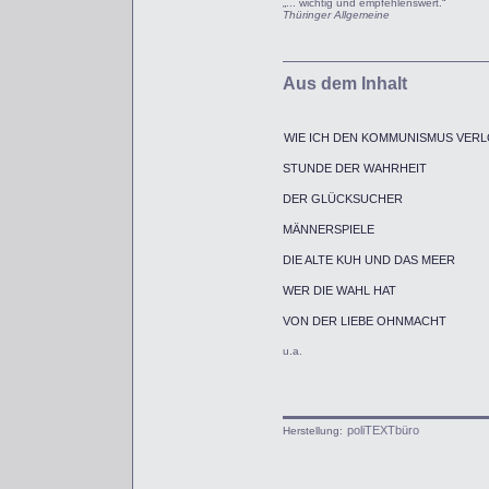
„... wichtig und empfehlenswert.“
Thüringer Allgemeine
Aus dem Inhalt
WIE ICH DEN KOMMUNISMUS VER
STUNDE DER WAHRHEIT
DER GLÜCKSUCHER
MÄNNERSPIELE
DIE ALTE KUH UND DAS MEER
WER DIE WAHL HAT
VON DER LIEBE OHNMACHT
u.a.
poliTEXTbüro
Herstellung: