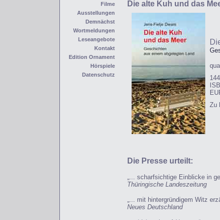
Die alte Kuh und das Me
Filme
Ausstellungen
Demnächst
Wortmeldungen
Leseangebote
Di
Kontakt
Ges
Edition Ornament
qua
Hörspiele
Datenschutz
144
ISB
EUR
Zu 
Die Presse urteilt:
„... scharfsichtige Einblicke in g
Thüringische Landeszeitung
„... mit hintergründigem Witz erzä
Neues Deutschland