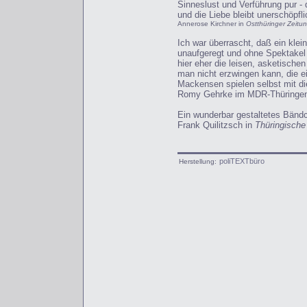
Sinneslust und Verführung pur - 
und die Liebe bleibt unerschöpfli
Annerose Kirchner in
Ostthüringer Zeitu
Ich war überrascht, daß ein kle
unaufgeregt und ohne Spektakel 
hier eher die leisen, asketisc
man nicht erzwingen kann, die e
Mackensen spielen selbst mit die
Romy Gehrke im MDR-Thüringen
Ein wunderbar gestaltetes Bändc
Frank Quilitzsch in
Thüringische
poliTEXTbüro
Herstellung: