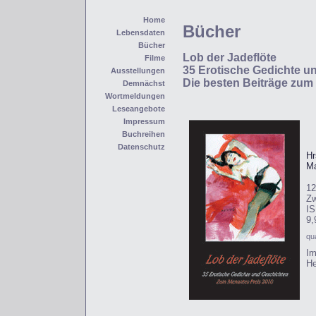
Home
Bücher
Lebensdaten
Bücher
Lob der Jadeflöte
Filme
35 Erotische Gedichte u
Ausstellungen
Die besten Beiträge zum
Demnächst
Wortmeldungen
Leseangebote
Impressum
Buchreihen
Datenschutz
Hr
M
12
Zw
IS
9,
qu
Im
He